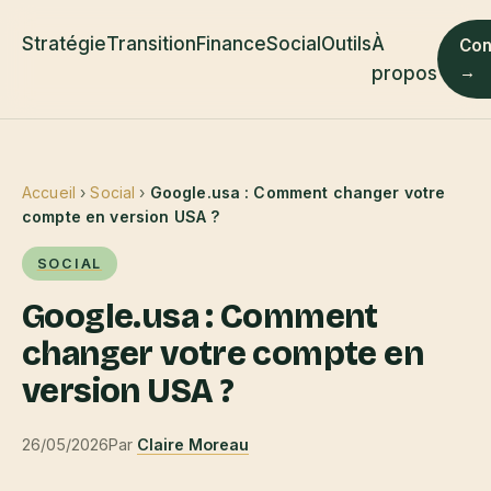
Stratégie
Transition
Finance
Social
Outils
À
Con
→
propos
Accueil
›
Social
›
Google.usa : Comment changer votre
compte en version USA ?
SOCIAL
Google.usa : Comment
changer votre compte en
version USA ?
26/05/2026
Par
Claire Moreau